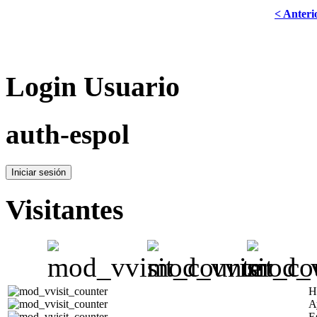
< Anteri
Login Usuario
auth-espol
Visitantes
H
A
E